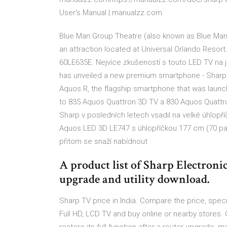
User's Manual | manualzz.com
Blue Man Group Theatre (also known as Blue Man 
an attraction located at Universal Orlando Resort
60LE635E. Nejvíce zkušeností s touto LED TV n
has unveiled a new premium smartphone - Sharp A
Aquos R, the flagship smartphone that was launch
to 835 Aquos Quattron 3D TV a 830 Aquos Quattron
Sharp v posledních letech vsadil na velké úhlopří
Aquos LED 3D LE747 s úhlopříčkou 177 cm (70 palc
přitom se snaží nabídnout
A product list of Sharp Electroni
upgrade and utility download.
Sharp TV price in India. Compare the price, specif
Full HD, LCD TV and buy online or nearby stores.