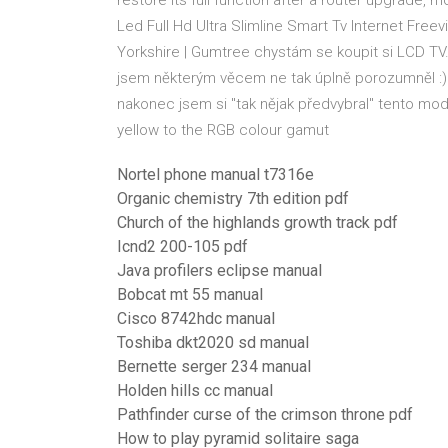
restore its full function after a router upgrade,
Led Full Hd Ultra Slimline Smart Tv Internet Free
Yorkshire | Gumtree chystám se koupit si LCD TV.
jsem některým věcem ne tak úplně porozumněl :)
nakonec jsem si "tak nějak předvybral" tento m
yellow to the RGB colour gamut
Nortel phone manual t7316e
Organic chemistry 7th edition pdf
Church of the highlands growth track pdf
Icnd2 200-105 pdf
Java profilers eclipse manual
Bobcat mt 55 manual
Cisco 8742hdc manual
Toshiba dkt2020 sd manual
Bernette serger 234 manual
Holden hills cc manual
Pathfinder curse of the crimson throne pdf
How to play pyramid solitaire saga