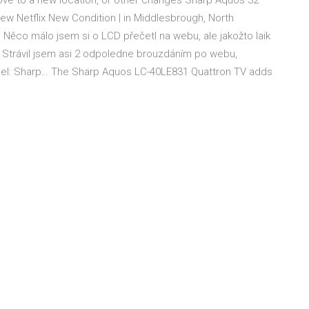
 move to a new location, or other changes Sharp Aquos 32”
view Netflix New Condition | in Middlesbrough, North
 Něco málo jsem si o LCD přečetl na webu, ale jakožto laik
 Strávil jsem asi 2 odpoledne brouzdáním po webu,
odel: Sharp… The Sharp Aquos LC-40LE831 Quattron TV adds