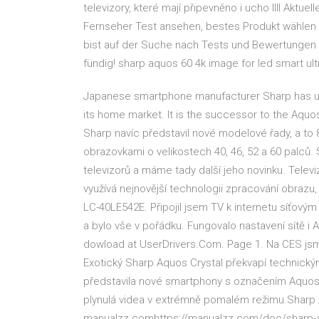
televizory, které mají připevněno i ucho llll Aktu
Fernseher Test ansehen, bestes Produkt wählen &
bist auf der Suche nach Tests und Bewertungen
fündig! sharp aquos 60 4k image for led smart ultr
Japanese smartphone manufacturer Sharp has un
its home market. It is the successor to the Aquo
Sharp navíc představil nové modelové řady, a to
obrazovkami o velikostech 40, 46, 52 a 60 palců. 
televizorů a máme tady další jeho novinku. Tele
využívá nejnovější technologii zpracování obraz
LC-40LE542E. Připojil jsem TV k internetu síťový
a bylo vše v pořádku. Fungovalo nastavení sítě i A
dowload at UserDrivers.Com. Page 1. Na CES jsm
Exotický Sharp Aquos Crystal překvapí technický
představila nové smartphony s označením Aquos Z
plynulá videa v extrémně pomalém režimu.Sharp
manualzz.comhttps://manualzz.com/doc/sharp-