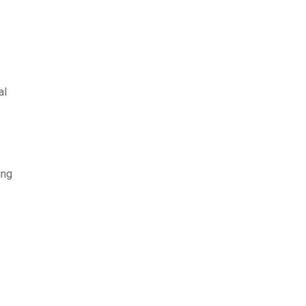
al
ing