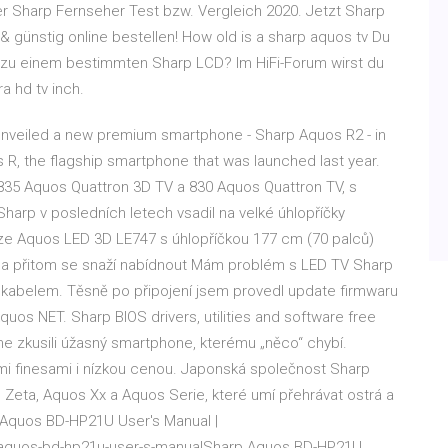
eller Sharp Fernseher Test bzw. Vergleich 2020. Jetzt Sharp
 günstig online bestellen! How old is a sharp aquos tv Du
 zu einem bestimmten Sharp LCD? Im HiFi-Forum wirst du
a hd tv inch.
veiled a new premium smartphone - Sharp Aquos R2 - in
s R, the flagship smartphone that was launched last year.
 835 Aquos Quattron 3D TV a 830 Aquos Quattron TV, s
Sharp v posledních letech vsadil na velké úhlopříčky
vize Aquos LED 3D LE747 s úhlopříčkou 177 cm (70 palců)
u, a přitom se snaží nabídnout Mám problém s LED TV Sharp
m kabelem. Těsně po připojení jsem provedl update firmwaru
quos NET. Sharp BIOS drivers, utilities and software free
e zkusili úžasný smartphone, kterému „něco“ chybí.
mi finesami i nízkou cenou. Japonská společnost Sharp
eta, Aquos Xx a Aquos Serie, které umí přehrávat ostrá a
 Aquos BD-HP21U User's Manual |
aquos-bd-hp21u-user-s-manualSharp Aquos BD-HP21U