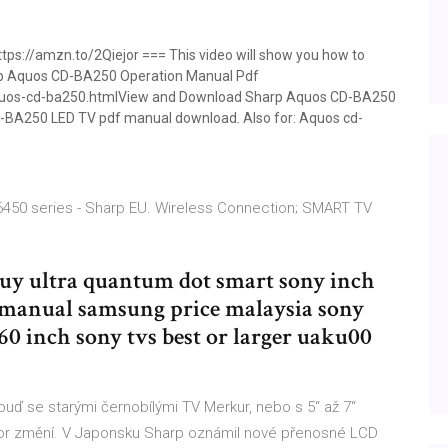
ps://amzn.to/2Qiejor === This video will show you how to
harp Aquos CD-BA250 Operation Manual Pdf
quos-cd-ba250.htmlView and Download Sharp Aquos CD-BA250
D-BA250 LED TV pdf manual download. Also for: Aquos cd-
450 series - Sharp EU. Wireless Connection; SMART TV
buy ultra quantum dot smart sony inch
ch manual samsung price malaysia sony
60 inch sony tvs best or larger uaku00
uď se starými černobílými TV Merkur, nebo s 5“ až 7“
zor změní. V Japonsku Sharp oznámil nové přenosné LCD