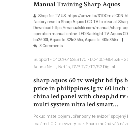
Manual Training Sharp Aquos
Shop for TV US: https://amzn.to/31DOmzl CDN: htt
factory reset a Sharp Aquos LCD TV to clear all S
Download.https://manualslib.com/manual/sharp-a
operation manual online. LED Backlight TV. Aquos C
ba2600l, Aquos lc-32le355x, Aquos lc-40le355x.
3 Comments
Support - C40CF6452EB17Q - LC-40CFG6452E - G6
Aquos Net+; Netflix; DVB-T/C/T2/S2 Digital
sharp aquos 60 tv weight hd fps 
price in philippines,lg tv 60 in
china led panel with cheap,hd tv 
multi system ultra led smart…
Pokud máte pojem „přenosný televizor“ spojený b
malámi LCD televizory, pak Sharp možná váš ná