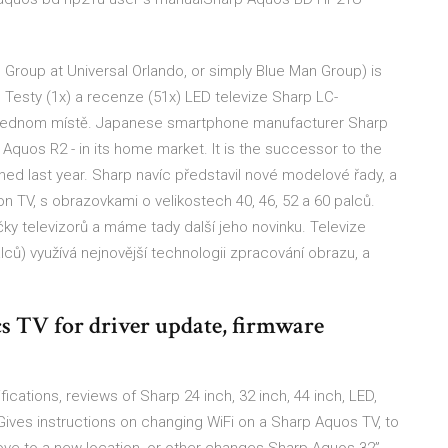
Group at Universal Orlando, or simply Blue Man Group) is
. Testy (1x) a recenze (51x) LED televize Sharp LC-
a jednom místě. Japanese smartphone manufacturer Sharp
quos R2 - in its home market. It is the successor to the
ed last year. Sharp navíc představil nové modelové řady, a
 TV, s obrazovkami o velikostech 40, 46, 52 a 60 palců.
čky televizorů a máme tady další jeho novinku. Televize
ů) využívá nejnovější technologii zpracování obrazu, a
cs TV for driver update, firmware
ications, reviews of Sharp 24 inch, 32 inch, 44 inch, LED,
 Gives instructions on changing WiFi on a Sharp Aquos TV, to