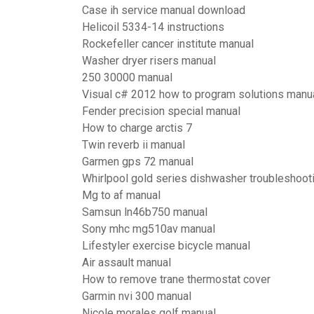
Case ih service manual download
Helicoil 5334-14 instructions
Rockefeller cancer institute manual
Washer dryer risers manual
250 30000 manual
Visual c# 2012 how to program solutions manu
Fender precision special manual
How to charge arctis 7
Twin reverb ii manual
Garmen gps 72 manual
Whirlpool gold series dishwasher troubleshoot
Mg to af manual
Samsun ln46b750 manual
Sony mhc mg510av manual
Lifestyler exercise bicycle manual
Air assault manual
How to remove trane thermostat cover
Garmin nvi 300 manual
Nicole morales golf manual