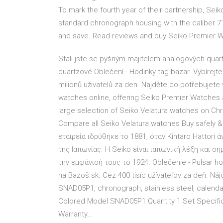
To mark the fourth year of their partnership, Sei
standard chronograph housing with the caliber 
and save. Read reviews and buy Seiko Premier W
Stali jste se pyšným majitelem analogových qua
quartzové Oblečení - Hodinky tag bazar. Vybírejte
milionů uživatelů za den. Najděte co potřebujete 
watches online, offering Seiko Premier Watches a
large selection of Seiko Velatura watches on Ch
Compare all Seiko Velatura watches Buy safely &
εταιρεία ιδρύθηκε το 1881, όταν Kintaro Hattori
της Ιαπωνίας. Η Seiko είναι ιαπωνική λέξη και ση
την εμφάνισή τους το 1924. Oblečenie - Pulsar hod
na Bazoš.sk. Cez 400 tisíc užívateľov za deň. Náj
SNAD05P1, chronograph, stainless steel, calendar
Colored Model SNAD05P1 Quantity 1 Set Specific
Warranty…