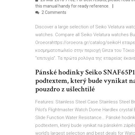
this manual handy for ready reference.
2 Comments
Discover a large selection of Seiko Velatura wat
watches. Compare all Seiko Velatura watches Buy
Oroeorahttps://oroeora.gr/catalog/seikoΗ εταιρεί
κοσμηματοπωλείο στην περιοχή Ginza του Τόκιο τ
"επιτυχία". Τα πρώτα ρολόγια της εταιρείας έκαν
Pánské hodinky Seiko SNAF65P1 
podtextem, který bude vynikat na
pouzdro z ušlechtilé
Features: Stainless Steel Case Stainless Steel 
Pilot's Flightmaster Watch Dome Hardlex crystal 
Slide Function Water Resistance… Pánské hodink
podtextem, který bude vynikat na pánském zápěstí
world's largest selection and best deals for Wa