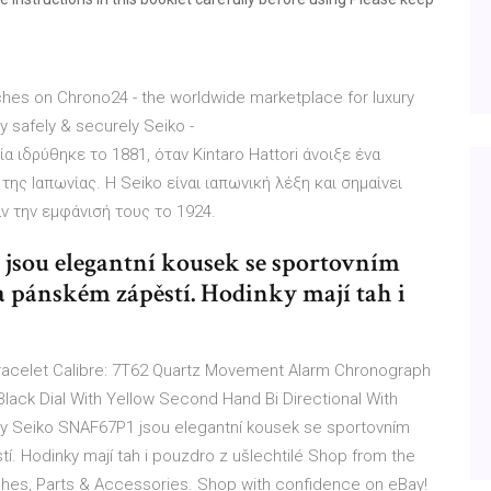
ches on Chrono24 - the worldwide marketplace for luxury
 safely & securely Seiko -
α ιδρύθηκε το 1881, όταν Kintaro Hattori άνοιξε ένα
ης Ιαπωνίας. Η Seiko είναι ιαπωνική λέξη και σημαίνει
αν την εμφάνισή τους το 1924.
jsou elegantní kousek se sportovním
 pánském zápěstí. Hodinky mají tah i
Bracelet Calibre: 7T62 Quartz Movement Alarm Chronograph
Black Dial With Yellow Second Hand Bi Directional With
y Seiko SNAF67P1 jsou elegantní kousek se sportovním
. Hodinky mají tah i pouzdro z ušlechtilé Shop from the
tches, Parts & Accessories. Shop with confidence on eBay!