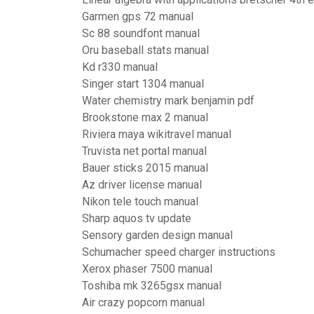
Garmen gps 72 manual
Sc 88 soundfont manual
Oru baseball stats manual
Kd r330 manual
Singer start 1304 manual
Water chemistry mark benjamin pdf
Brookstone max 2 manual
Riviera maya wikitravel manual
Truvista net portal manual
Bauer sticks 2015 manual
Az driver license manual
Nikon tele touch manual
Sharp aquos tv update
Sensory garden design manual
Schumacher speed charger instructions
Xerox phaser 7500 manual
Toshiba mk 3265gsx manual
Air crazy popcorn manual