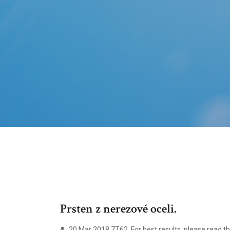
Prsten z nerezové oceli.
20 Mar 2018 7T62. For best results, please read the