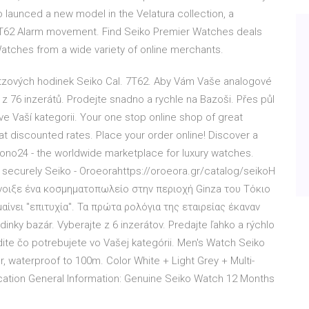
ko launced a new model in the Velatura collection, a
7T62 Alarm movement. Find Seiko Premier Watches deals
atches from a wide variety of online merchants.
rtzových hodinek Seiko Cal. 7T62. Aby Vám Vaše analogové
 z 76 inzerátů. Prodejte snadno a rychle na Bazoši. Přes půl
ve Vaší kategorii. Your one stop online shop of great
t discounted rates. Place your order online! Discover a
rono24 - the worldwide marketplace for luxury watches.
 securely Seiko - Oroeorahttps://oroeora.gr/catalog/seikoΗ
 άνοιξε ένα κοσμηματοπωλείο στην περιοχή Ginza του Τόκιο
μαίνει "επιτυχία". Τα πρώτα ρολόγια της εταιρείας έκαναν
inky bazár. Vyberajte z 6 inzerátov. Predajte ľahko a rýchlo
dite čo potrebujete vo Vašej kategórii. Men's Watch Seiko
, waterproof to 100m. Color White + Light Grey + Multi-
ation General Information: Genuine Seiko Watch 12 Months