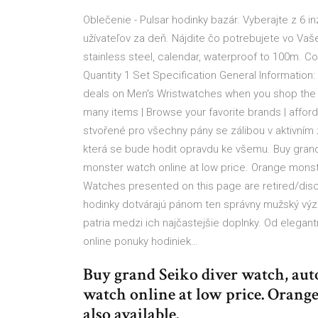
Oblečenie - Pulsar hodinky bazár. Vyberajte z 6 in
užívateľov za deň. Nájdite čo potrebujete vo Va
stainless steel, calendar, waterproof to 100m. C
Quantity 1 Set Specification General Informatio
deals on Men's Wristwatches when you shop the l
many items | Browse your favorite brands | afford
stvořené pro všechny pány se zálibou v aktivním 
která se bude hodit opravdu ke všemu. Buy grand
monster watch online at low price. Orange monste
Watches presented on this page are retired/disc
hodinky dotvárajú pánom ten správny mužský výz
patria medzi ich najčastejšie doplnky. Od elegan
online ponuky hodiniek…
Buy grand Seiko diver watch, au
watch online at low price. Orang
also available.