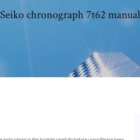
Seiko chronograph 7t62 manua
 instructions in this booklet carefully before using Please keep