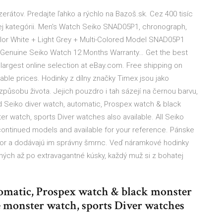
zerátov. Predajte ľahko a rýchlo na Bazoš.sk. Cez 400 tisíc
šej kategórii. Men's Watch Seiko SNAD05P1, chronograph,
olor White + Light Grey + Multi-Colored Model SNAD05P1
n: Genuine Seiko Watch 12 Months Warranty… Get the best
argest online selection at eBay.com. Free shipping on
able prices. Hodinky z dílny značky Timex jsou jako
způsobu života. Jejich pouzdro i tah sázejí na černou barvu,
 Seiko diver watch, automatic, Prospex watch & black
r watch, sports Diver watches also available. All Seiko
ontinued models and available for your reference. Pánske
or a dodávajú im správny šmrnc. Veď náramkové hodinky
tných až po extravagantné kúsky, každý muž si z bohatej
tomatic, Prospex watch & black monster
e monster watch, sports Diver watches