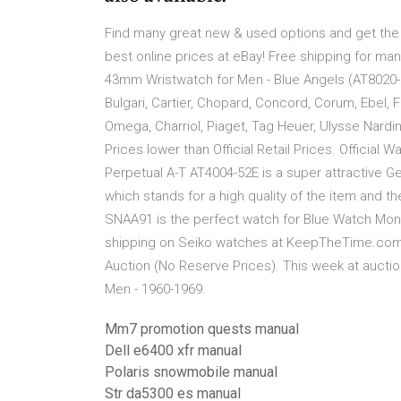
Find many great new & used options and get the
best online prices at eBay! Free shipping for ma
43mm Wristwatch for Men - Blue Angels (AT8020-0
Bulgari, Cartier, Chopard, Concord, Corum, Ebel, 
Omega, Charriol, Piaget, Tag Heuer, Ulysse Nardi
Prices lower than Official Retail Prices. Officia
Perpetual A-T AT4004-52E is a super attractive G
which stands for a high quality of the item and th
SNAA91 is the perfect watch for Blue Watch Mond
shipping on Seiko watches at KeepTheTime.com. S
Auction (No Reserve Prices). This week at auctio
Men - 1960-1969.
Mm7 promotion quests manual
Dell e6400 xfr manual
Polaris snowmobile manual
Str da5300 es manual