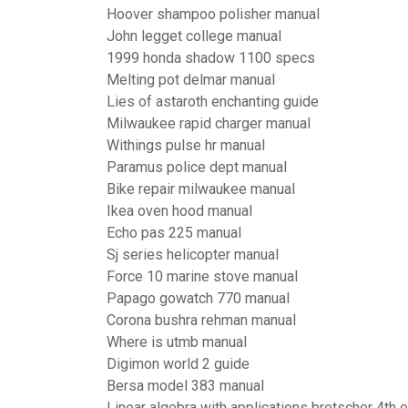
Hoover shampoo polisher manual
John legget college manual
1999 honda shadow 1100 specs
Melting pot delmar manual
Lies of astaroth enchanting guide
Milwaukee rapid charger manual
Withings pulse hr manual
Paramus police dept manual
Bike repair milwaukee manual
Ikea oven hood manual
Echo pas 225 manual
Sj series helicopter manual
Force 10 marine stove manual
Papago gowatch 770 manual
Corona bushra rehman manual
Where is utmb manual
Digimon world 2 guide
Bersa model 383 manual
Linear algebra with applications bretscher 4th e