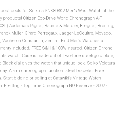
 best deals for Seiko 5 SNK803K2 Men's Wrist Watch at the
ny products! Citizen Eco-Drive World Chronograph A-T
3L) Audemars Piguet, Baume & Mercier, Breguet, Breitling,
Franck Muller, Girard Perregaux, Jaeger-LeCoultre, Movado,
n, Vacheron Constantin, Zenith… Find Men's Watches at
l Warranty Included. FREE S&H & 100% Insured. Citizen Chrono
ents watch. Case is made out of Two-tone steel/gold plate,
e Black dial gives the watch that unique look. Seiko Velatura
ay. Alarm chronograph function. steel bracelet. Free
tart bidding or selling at Catawiki’s Vintage Watch
n: Breitling - Top Time Chronograph NO Reserve - 2002 -