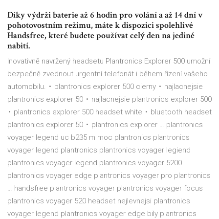
Díky výdrži baterie až 6 hodin pro volání a až 14 dní v
pohotovostním režimu, máte k dispozici spolehlivé
Handsfree, které budete používat celý den na jediné
nabití.
Inovativně navržený headsetu Plantronics Explorer 500 umožní
bezpečně zvednout urgentní telefonát i během řízení vašeho
automobilu. • plantronics explorer 500 cierny • najlacnejsie
plantronics explorer 50 • najlacnejsie plantronics explorer 500
• plantronics explorer 500 headset white • bluetooth headset
plantronics explorer 50 • plantronics explorer … plantronics
voyager legend uc b235 m moc plantronics plantronics
voyager legend plantronics plantronics voyager legiend
plantronics voyager legend plantronics voyager 5200
plantronics voyager edge plantronics voyager pro plantronics
… handsfree plantronics voyager plantronics voyager focus
plantronics voyager 520 headset nejlevnejsi plantronics
voyager legend plantronics voyager edge bily plantronics