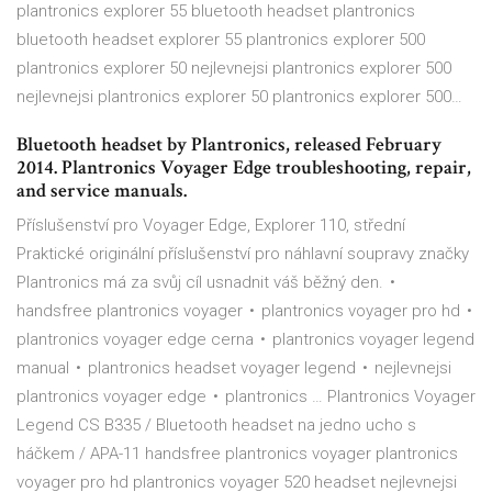
plantronics explorer 55 bluetooth headset plantronics
bluetooth headset explorer 55 plantronics explorer 500
plantronics explorer 50 nejlevnejsi plantronics explorer 500
nejlevnejsi plantronics explorer 50 plantronics explorer 500…
Bluetooth headset by Plantronics, released February
2014. Plantronics Voyager Edge troubleshooting, repair,
and service manuals.
Příslušenství pro Voyager Edge, Explorer 110, střední
Praktické originální příslušenství pro náhlavní soupravy značky
Plantronics má za svůj cíl usnadnit váš běžný den. •
handsfree plantronics voyager • plantronics voyager pro hd •
plantronics voyager edge cerna • plantronics voyager legend
manual • plantronics headset voyager legend • nejlevnejsi
plantronics voyager edge • plantronics … Plantronics Voyager
Legend CS B335 / Bluetooth headset na jedno ucho s
háčkem / APA-11 handsfree plantronics voyager plantronics
voyager pro hd plantronics voyager 520 headset nejlevnejsi