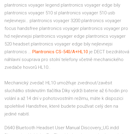
plantronics voyager legend plantronics voyager edge bily
plantronics voyager 510 sl plantronics voyager 510 usb
nejlevnejsi… plantronics voyager 3200 plantronics voyager
focus handsfree plantronics voyager plantronics voyager pro
hd nejlevnejsi plantronics voyager edge plantronics voyager
520 headset plantronics voyager edge bily nejlevnejsi
plantronics …
Plantronics CS-540/A+HL10
je DECT bezdrátová
náhlavní souprava pro stolní telefony včetně mechanického
zvedače hovorů HL10..
Mechanický zvedač HL10 umožňuje zvednout/zavěsit
sluchátko stisknutím tlačítka Díky výdrži baterie až 6 hodin pro
volání a až 14 dní v pohotovostním režimu, máte k dispozici
spolehlivé Handsfree, které budete používat celý den na
jediné nabití.
D640 Bluetooth Headset User Manual Discovery_UG.indd