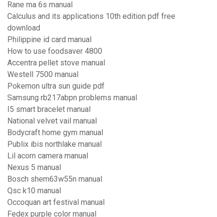
Rane ma 6s manual
Calculus and its applications 10th edition pdf free
download
Philippine id card manual
How to use foodsaver 4800
Accentra pellet stove manual
Westell 7500 manual
Pokemon ultra sun guide pdf
Samsung rb217abpn problems manual
I5 smart bracelet manual
National velvet vail manual
Bodycraft home gym manual
Publix ibis northlake manual
Lil acorn camera manual
Nexus 5 manual
Bosch shem63w55n manual
Qsc k10 manual
Occoquan art festival manual
Fedex purple color manual