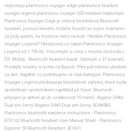
nejlevnejsi plantronics voyager edge plantronics headset
voyager legend plantronics voyager 520 headset nejlevnejsi…
Plantronics Voyager Edge je stylový bezdrátový Bluetooth
headset, pomocí kterého můžete hovořit se svými známými i
za jízdy autem, na motorce nebo na kole. Hledáte Plantronics
Voyager Legend? Hledejceny.cz nabízí Plantronics Voyager
Legend od 1 795 Kč. Porovnejte si ceny z mnoha obchodů v
ČR. Mobily - Bluetooth headset bazar. Vybírejte z 37 inzerátů.
Prodejte snadno a rychle na Bazoši. Přes půl milionů uživatelů
za den. Najděte co potřebujete ve Vaší kategorii. Plantronics
Voyager Legend představuje bezdrátové zařízení, které bude
spolehlivým společníkem například při řízení. Bluetooth
připojení je aktivní až do vzdálenosti 10 metrů. Aligator D940
Dual sim černý Aligator D940 Dual sim černý, AD940BG
Plantronics bluetooth earpiece instructions - Plantronics
EITE162 Bluetooth headset User Manual Shark - Plantronics
Explorer 50 Bluetooth Headset JB Hi-Fi