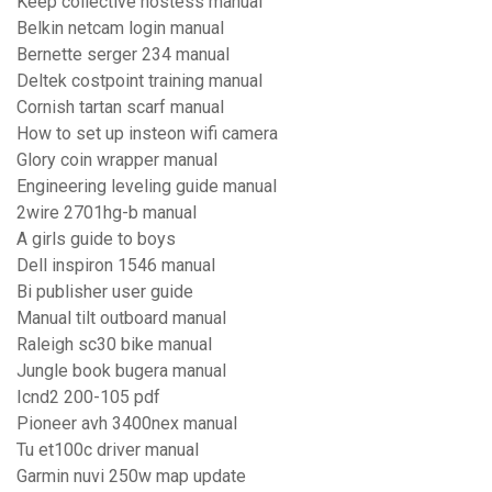
Keep collective hostess manual
Belkin netcam login manual
Bernette serger 234 manual
Deltek costpoint training manual
Cornish tartan scarf manual
How to set up insteon wifi camera
Glory coin wrapper manual
Engineering leveling guide manual
2wire 2701hg-b manual
A girls guide to boys
Dell inspiron 1546 manual
Bi publisher user guide
Manual tilt outboard manual
Raleigh sc30 bike manual
Jungle book bugera manual
Icnd2 200-105 pdf
Pioneer avh 3400nex manual
Tu et100c driver manual
Garmin nuvi 250w map update