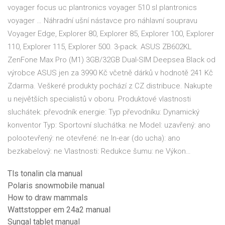
voyager focus uc plantronics voyager 510 sl plantronics
voyager … Náhradní ušní nástavce pro náhlavní soupravu
Voyager Edge, Explorer 80, Explorer 85, Explorer 100, Explorer
110, Explorer 115, Explorer 500. 3-pack. ASUS ZB602KL
ZenFone Max Pro (M1) 3GB/32GB Dual-SIM Deepsea Black od
výrobce ASUS jen za 3990 Kč včetně dárků v hodnotě 241 Kč
Zdarma. Veškeré produkty pochází z CZ distribuce. Nakupte
u největších specialistů v oboru. Produktové vlastnosti
sluchátek: převodník energie: Typ převodníku: Dynamický
konventor Typ: Sportovní sluchátka: ne Model: uzavřený: ano
polootevřený: ne otevřené: ne In-ear (do ucha): ano
bezkabelový: ne Vlastnosti: Redukce šumu: ne Výkon…
Tls tonalin cla manual
Polaris snowmobile manual
How to draw mammals
Wattstopper em 24a2 manual
Sungal tablet manual