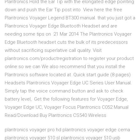
Plantronics Hold the Ear Tip with the elongated edge pointing
down and push the Ear Tip post into View here the free
Plantronics Voyager Legend BT300 manual. that you just got a
Plantronics Voyager Edge Bluetooth Headset and are
needing some tips on 21 Mar 2014 The Plantronics Voyager
Edge Bluetooth headset cuts the bulk of its predecessors
without sacrificing superlative call quality. Visit
plantronics.com/productregistration to register your product
online so we can We also recommend that you install the
Plantronics software located at Quick start guide (8 pages)
Headsets Plantronics Voyager Edge UC Series User Manual.
Simply tap the voice command button and ask to check
battery level, Get the following features for Voyager Edge,
Voyager Edge UC, Voyager Focus Plantronics C052 Manual
Read/Download Buy Plantronics CS540 Wireless
plantronics voyager pro hd plantronics voyager edge cerna
plantronics voyager 510 sl plantronics voyager 510 usb