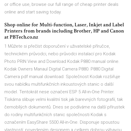
or office use, browse our full range of cheap printer deals
online and start saving today.
Shop online for Multi-function, Laser, Inkjet and Label
Printers from brands including Brother, HP and Canon
at PBTech.co.nz
1 Můžete si přečíst doporučení v uživatelské příručce,
technickém průvodci, nebo průvodci instalací pro Kodak
Photo PRIN View and Download Kodak P880 manual online.
Kodak Owners Manaul Digital Camera P880. P880 Digital
Camera pdf manual download. Společnost Kodak rozšiřuje
svou nabídku multifunkčních inkoustových stanic o další
model. Tentokrát nese označení ESP 5 All-in-One Printer.
Tiskárna slibuje velmi kvalitní tisk jak barevných fotografií, tak
černobílých dokumentů. Dnes se podíváme na další přírustek
do rodiny multifunkčních stanic společnosti Kodak s
označením EasyShare 5500 All-in-One. Disponuje spoustou
vlastností, povedeným designem a celkem dobrou výbavou.