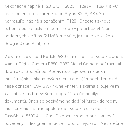
Nekonečné náplně T1281BK, T1282C, T1283M, T1284Y s RC
reset čipem do tiskáren Epson Stylus BX, S, SX série.
Nahrazující náplně s označením: T1281 Chcete tisknout
během cest na tiskárně doma nebo v práci bez VPN či
podobných složitostí? Ukážeme vám, jak na to se službou
Google Cloud Print, pro…
View and Download Kodak P880 manual online. Kodak Owners
Manaul Digital Camera P880. P880 Digital Camera pdf manual
download. Společnost Kodak rozšiřuje svou nabídku
multifunkčních inkoustových stanic o další model. Tentokrát
nese označení ESP 5 All-in-One Printer. Tiskárna slibuje velmi
kvalitní tisk jak barevných fotografií, tak černobílých
dokumentů. Dnes se podíváme na další přírustek do rodiny
multifunkčních stanic společnosti Kodak s označením
EasyShare 5500 All-in-One. Disponuje spoustou vlastností,
povedeným designem a celkem dobrou výbavou. Nekonečné