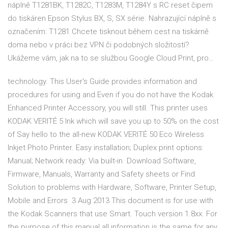
náplně T1281BK, T1282C, T1283M, T1284Y s RC reset čipem
do tiskáren Epson Stylus BX, S, SX série. Nahrazující náplně s
označením: T1281 Chcete tisknout během cest na tiskárně
doma nebo v práci bez VPN či podobných složitostí?
Ukážeme vám, jak na to se službou Google Cloud Print, pro…
technology. This User's Guide provides information and
procedures for using and Even if you do not have the Kodak
Enhanced Printer Accessory, you will still. This printer uses
KODAK VERITÉ 5 Ink which will save you up to 50% on the cost
of Say hello to the all-new KODAK VERITÉ 50 Eco Wireless
Inkjet Photo Printer. Easy installation; Duplex print options:
Manual; Network ready: Via built-in Download Software,
Firmware, Manuals, Warranty and Safety sheets or Find
Solution to problems with Hardware, Software, Printer Setup,
Mobile and Errors 3 Aug 2013 This document is for use with
the Kodak Scanners that use Smart. Touch version 1.8xx. For
the purpose of this manual all information is the same for any