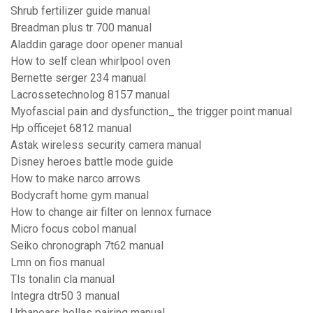
Shrub fertilizer guide manual
Breadman plus tr 700 manual
Aladdin garage door opener manual
How to self clean whirlpool oven
Bernette serger 234 manual
Lacrossetechnolog 8157 manual
Myofascial pain and dysfunction_ the trigger point manual
Hp officejet 6812 manual
Astak wireless security camera manual
Disney heroes battle mode guide
How to make narco arrows
Bodycraft home gym manual
How to change air filter on lennox furnace
Micro focus cobol manual
Seiko chronograph 7t62 manual
Lmn on fios manual
Tls tonalin cla manual
Integra dtr50 3 manual
Urbanears hellas pairing manual