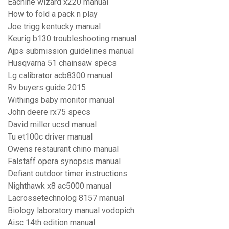
Eachine wizard x220 manual
How to fold a pack n play
Joe trigg kentucky manual
Keurig b130 troubleshooting manual
Ajps submission guidelines manual
Husqvarna 51 chainsaw specs
Lg calibrator acb8300 manual
Rv buyers guide 2015
Withings baby monitor manual
John deere rx75 specs
David miller ucsd manual
Tu et100c driver manual
Owens restaurant chino manual
Falstaff opera synopsis manual
Defiant outdoor timer instructions
Nighthawk x8 ac5000 manual
Lacrossetechnolog 8157 manual
Biology laboratory manual vodopich
Aisc 14th edition manual