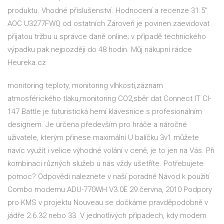
produktu. Vhodné příslušenství. Hodnocení a recenze 31.5"
AOC U3277FWQ od ostatních Zároveň je povinen zaevidovat
přijatou tržbu u správce daně online; v případě technického
výpadku pak nejpozději do 48 hodin. Můj nákupní rádce
Heureka.cz
monitoring teploty, monitoring vlhkosti,záznam
atmosférického tlaku,monitoring CO2,sběr dat Connect IT CI-
147 Battle je futuristická herní klávesnice s profesionálním
designem. Je určena především pro hráče a náročné
uživatele, kterým přinese maximální U balíčku 3v1 můžete
navíc využít i velice výhodné volání v ceně, je to jen na Vás. Při
kombinaci různých služeb u nás vždy ušetříte. Potřebujete
pomoc? Odpovědi naleznete v naší poradně Návod k použití
Combo modemu ADU-770WH V3.0E 29.června, 2010 Podpory
pro KMS v projektu Nouveau se dočkáme pravděpodobně v
jádře 2.6.32 nebo 33. V jednotlivých případech, kdy modem