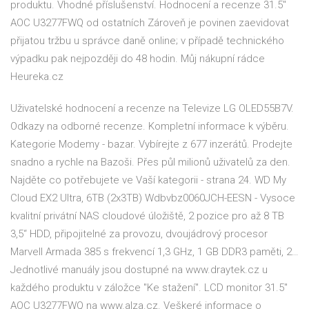
produktu. Vhodné příslušenství. Hodnocení a recenze 31.5"
AOC U3277FWQ od ostatních Zároveň je povinen zaevidovat
přijatou tržbu u správce daně online; v případě technického
výpadku pak nejpozději do 48 hodin. Můj nákupní rádce
Heureka.cz
Uživatelské hodnocení a recenze na Televize LG OLED55B7V.
Odkazy na odborné recenze. Kompletní informace k výběru.
Kategorie Modemy - bazar. Vybírejte z 677 inzerátů. Prodejte
snadno a rychle na Bazoši. Přes půl milionů uživatelů za den.
Najděte co potřebujete ve Vaší kategorii - strana 24. WD My
Cloud EX2 Ultra, 6TB (2x3TB) Wdbvbz0060JCH-EESN - Vysoce
kvalitní privátní NAS cloudové úložiště, 2 pozice pro až 8 TB
3,5“ HDD, připojitelné za provozu, dvoujádrový procesor
Marvell Armada 385 s frekvencí 1,3 GHz, 1 GB DDR3 paměti, 2…
Jednotlivé manuály jsou dostupné na www.draytek.cz u
každého produktu v záložce "Ke stažení". LCD monitor 31.5"
AOC U3277FWQ na www.alza.cz. Veškeré informace o