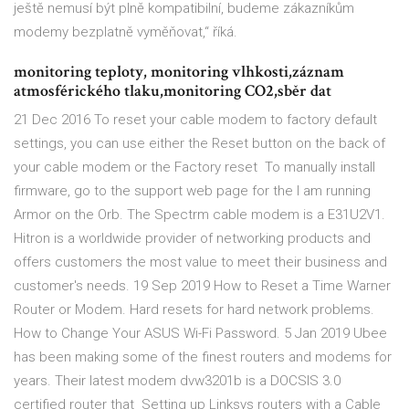
ještě nemusí být plně kompatibilní, budeme zákazníkům
modemy bezplatně vyměňovat,“ říká.
monitoring teploty, monitoring vlhkosti,záznam
atmosférického tlaku,monitoring CO2,sběr dat
21 Dec 2016 To reset your cable modem to factory default
settings, you can use either the Reset button on the back of
your cable modem or the Factory reset To manually install
firmware, go to the support web page for the I am running
Armor on the Orb. The Spectrm cable modem is a E31U2V1.
Hitron is a worldwide provider of networking products and
offers customers the most value to meet their business and
customer's needs. 19 Sep 2019 How to Reset a Time Warner
Router or Modem. Hard resets for hard network problems.
How to Change Your ASUS Wi-Fi Password. 5 Jan 2019 Ubee
has been making some of the finest routers and modems for
years. Their latest modem dvw3201b is a DOCSIS 3.0
certified router that Setting up Linksys routers with a Cable