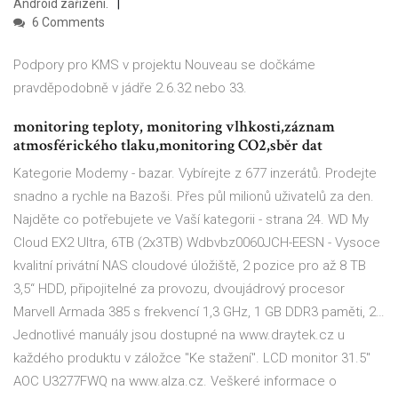
Android zařízení.
6 Comments
Podpory pro KMS v projektu Nouveau se dočkáme
pravděpodobně v jádře 2.6.32 nebo 33.
monitoring teploty, monitoring vlhkosti,záznam
atmosférického tlaku,monitoring CO2,sběr dat
Kategorie Modemy - bazar. Vybírejte z 677 inzerátů. Prodejte
snadno a rychle na Bazoši. Přes půl milionů uživatelů za den.
Najděte co potřebujete ve Vaší kategorii - strana 24. WD My
Cloud EX2 Ultra, 6TB (2x3TB) Wdbvbz0060JCH-EESN - Vysoce
kvalitní privátní NAS cloudové úložiště, 2 pozice pro až 8 TB
3,5“ HDD, připojitelné za provozu, dvoujádrový procesor
Marvell Armada 385 s frekvencí 1,3 GHz, 1 GB DDR3 paměti, 2…
Jednotlivé manuály jsou dostupné na www.draytek.cz u
každého produktu v záložce "Ke stažení". LCD monitor 31.5"
AOC U3277FWQ na www.alza.cz. Veškeré informace o