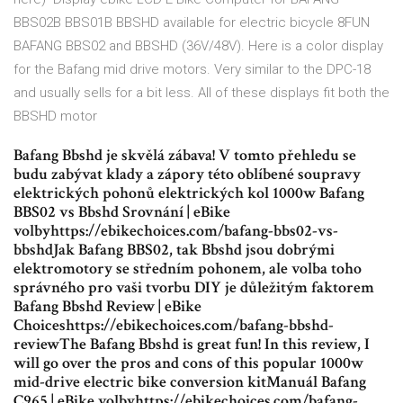
BBS02B BBS01B BBSHD available for electric bicycle 8FUN
BAFANG BBS02 and BBSHD (36V/48V). Here is a color display
for the Bafang mid drive motors. Very similar to the DPC-18
and usually sells for a bit less. All of these displays fit both the
BBSHD motor
Bafang Bbshd je skvělá zábava! V tomto přehledu se
budu zabývat klady a zápory této oblíbené soupravy
elektrických pohonů elektrických kol 1000w Bafang
BBS02 vs Bbshd Srovnání | eBike
volbyhttps://ebikechoices.com/bafang-bbs02-vs-
bbshdJak Bafang BBS02, tak Bbshd jsou dobrými
elektromotory se středním pohonem, ale volba toho
správného pro vaši tvorbu DIY je důležitým faktorem
Bafang Bbshd Review | eBike
Choiceshttps://ebikechoices.com/bafang-bbshd-
reviewThe Bafang Bbshd is great fun! In this review, I
will go over the pros and cons of this popular 1000w
mid-drive electric bike conversion kitManuál Bafang
C965 | eBike volbyhttps://ebikechoices.com/bafang-