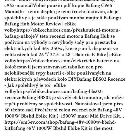
c965-manuálVolné použití pdf kopie Bafang C965
Manuálu - tento displej je nyní trochu datován, ale je
spolehlivý a je stále používán mnoha majiteli Bafangu
Bafang Hub Motor Review | eBike
volbyhttps://ebikechoices.com/přezkoušení-motoru-
bafang-nábojeV této recenzi motoru Bafang Hub se
podívám na výhody a nevýhody sady pro přestavbu
elektrických kol 36v 250w, které jsou k dispozici ve
velikostech kol 26 "/ 27.5" a 28 "..Baterie E-Bike | eBike
volbyhttps://ebikechoices.com/elektrické-baterie-na-
koloSestavil jsem srovnávací tabulku cen pro
nejoblíbenější typy baterií e-bike používaných na
elektrických převodech kolo DIYBafang BBS02 Recenze
- Jak spolehlivý je to? | eBike
volbyhttps://ebikechoices.com/bafang-bbs02-
recenzeBafang BBS02 je skvělý elektromotor, ale může
trpět problémy se spolehlivostí. Nainstaloval jsem přes
60 těchto sad. Přečtěte si celou recenzi zde Bafang 48V
1000W Bbshd Ebike Kit (~1500W max) Mid Drive Kit…
https://em3ev.com/shop/bafang-48v-1000w-bbshd-
kitBafang 48V 1000W Bbshd Ebike Kit is the most