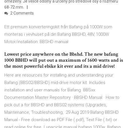
omezeny. Je velice odolný a určený pro středové osy o rozměru
68-72 mm.
2 Comments
Ett premium konverteringskit från Bafang på 1000W som
monteras i vevhuset på din Bafang BBSHD, 48V, 1000W
Motor/installation: BBSHD manual
Lowest price anywhere on the Bbshd. The new bafang
1000 BBHD will put out a maximum of 1600 watts and is
the most powerful ebike kit ever and its a mid drive!
Here are resources for installing and understanding your
Bafang (BBS02/BBSHD) mid-drive motor kit. Includes
installation and user manuals for Bafang BBSxx
Documentation Master Repository · BBSHD Manual · How to
pick out a for BBSHD and BBS02 systems (Upgrades,
Maintenance, Troubleshooting, 29 Aug 2019 Bafang BBSHD
Manual - Free download as PDF File (.pdf), Text File (.txt) or
read online for free. Lunacicle manual bafang 1000w. Bafang