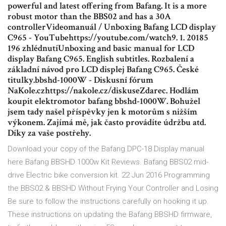
powerful and latest offering from Bafang. It is a more
robust motor than the BBS02 and has a 30A
controllerVideomanuál / Unboxing Bafang LCD display
C965 - YouTubehttps://youtube.com/watch9. 1. 20185
196 zhlédnutíUnboxing and basic manual for LCD
display Bafang C965. English subtitles. Rozbalení a
základní návod pro LCD displej Bafang C965. České
titulky.bbshd-1000W - Diskusní fórum
NaKole.czhttps://nakole.cz/diskuseZdarec. Hodlám
koupit elektromotor bafang bbshd-1000W. Bohužel
jsem tady našel příspěvky jen k motorům s nižším
výkonem. Zajímá mě, jak často provádíte údržbu atd.
Díky za vaše postřehy.
Download your copy of the Bafang DPC-18 Display manual
here Bafang BBSHD 1000w Kit Reviews. Bafang BBS02 mid-
drive Electric bike conversion kit. 22 Jun 2016 Programming
the BBS02 & BBSHD Without Frying Your Controller and Losing
Be sure to follow the instructions carefully on hooking it up.
These instructions on updating the Bafang BBSHD firmware,