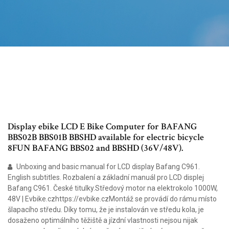
Display ebike LCD E Bike Computer for BAFANG
BBS02B BBS01B BBSHD available for electric bicycle
8FUN BAFANG BBS02 and BBSHD (36V/48V).
Unboxing and basic manual for LCD display Bafang C961.
English subtitles. Rozbalení a základní manuál pro LCD displej
Bafang C961. České titulky.Středový motor na elektrokolo 1000W,
48V | Evbike.czhttps://evbike.czMontáž se provádí do rámu místo
šlapacího středu. Díky tomu, že je instalován ve středu kola, je
dosaženo optimálního těžiště a jízdní vlastnosti nejsou nijak