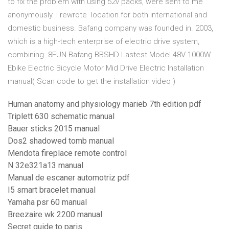
to fix the problem with using 52v packs, were sent to me
anonymously. I rewrote location for both international and
domestic business. Bafang company was founded in. 2003,
which is a high-tech enterprise of electric drive system,
combining 8FUN Bafang BBSHD Lastest Model 48V 1000W
Ebike Electric Bicycle Motor Mid Drive Electric Installation
manual( Scan code to get the installation video )
Human anatomy and physiology marieb 7th edition pdf
Triplett 630 schematic manual
Bauer sticks 2015 manual
Dos2 shadowed tomb manual
Mendota fireplace remote control
N 32e321a13 manual
Manual de escaner automotriz pdf
I5 smart bracelet manual
Yamaha psr 60 manual
Breezaire wk 2200 manual
Secret guide to paris