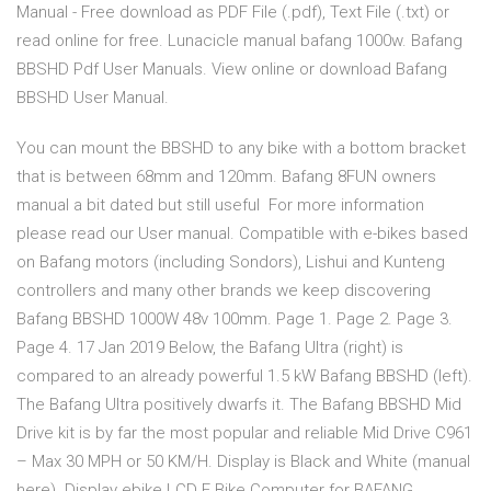
Manual - Free download as PDF File (.pdf), Text File (.txt) or
read online for free. Lunacicle manual bafang 1000w. Bafang
BBSHD Pdf User Manuals. View online or download Bafang
BBSHD User Manual.
You can mount the BBSHD to any bike with a bottom bracket
that is between 68mm and 120mm. Bafang 8FUN owners
manual a bit dated but still useful For more information
please read our User manual. Compatible with e-bikes based
on Bafang motors (including Sondors), Lishui and Kunteng
controllers and many other brands we keep discovering
Bafang BBSHD 1000W 48v 100mm. Page 1. Page 2. Page 3.
Page 4. 17 Jan 2019 Below, the Bafang Ultra (right) is
compared to an already powerful 1.5 kW Bafang BBSHD (left).
The Bafang Ultra positively dwarfs it. The Bafang BBSHD Mid
Drive kit is by far the most popular and reliable Mid Drive C961
– Max 30 MPH or 50 KM/H. Display is Black and White (manual
here) Display ebike LCD E Bike Computer for BAFANG